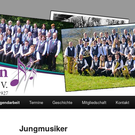
imburg-Bottingen e. V.
gendarbeit
Termine
Geschichte
Mitgliedschaft
Kontakt
Jungmusiker