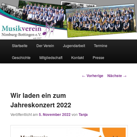
Musikverein Nimburg-Bottingen e.
V.
Hauptmenü
Startseite
Der Verein
Jugendarbeit
Termine
Zum Inhalt wechseln
Geschichte
Mitgliedschaft
Kontakt
Presse
Artikelnavigation
←
Vorherige
Nächste
→
Wir laden ein zum
Jahreskonzert 2022
Veröffentlicht am
5. November 2022
von
Tanja